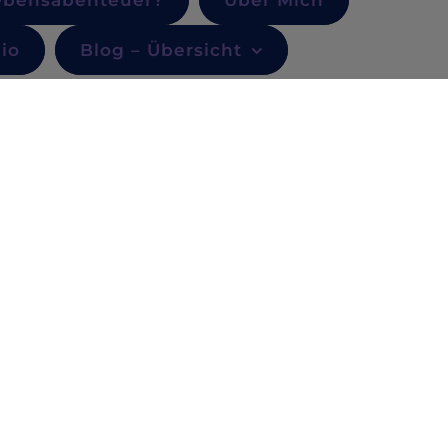
Lebensabenteuer?
Über Mich
lio
Blog – Übersicht
h an
ld veröffentlicht!