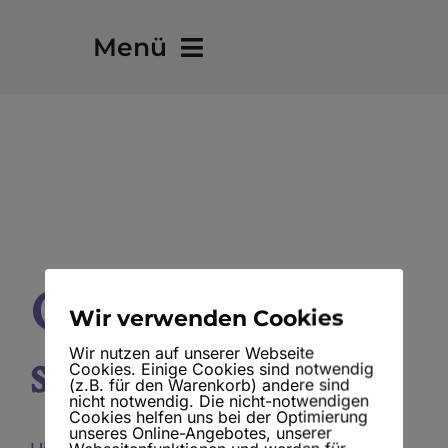
Skip
Menü
to
content
Bereit fürs Lebensabenteuer?
Über mich
Portfolio
Großes kündigt
Blog – Übersicht
Wir verwenden Cookies
sich an
Wir nutzen auf unserer Webseite
Cookies. Einige Cookies sind notwendig
(z.B. für den Warenkorb) andere sind
nicht notwendig. Die nicht-notwendigen
Cookies helfen uns bei der Optimierung
unseres Online-Angebotes, unserer