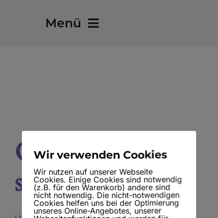
Skip
Menü
to
content
Bereit fürs Lebensabenteuer?
Über mich
Portfolio
Großes kündigt
Blog – Übersicht
Wir verwenden Cookies
sich an
Wir nutzen auf unserer Webseite
Cookies. Einige Cookies sind notwendig
(z.B. für den Warenkorb) andere sind
nicht notwendig. Die nicht-notwendigen
Cookies helfen uns bei der Optimierung
unseres Online-Angebotes, unserer