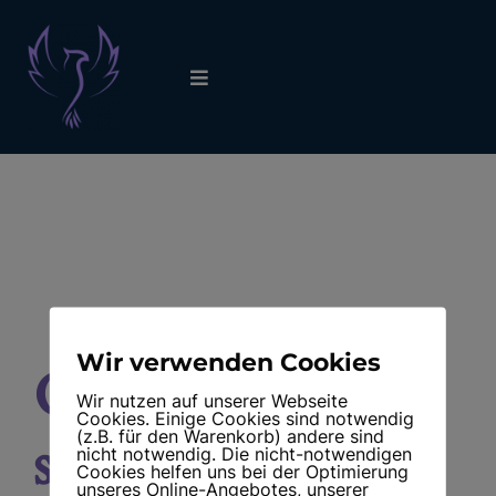
Skip
to
content
Toggle
Navigation
Bereit fürs Lebensabenteuer?
Über mich
Portfolio
Wir verwenden Cookies
Blog – Übersicht
Großes kündigt
Wir nutzen auf unserer Webseite
Cookies. Einige Cookies sind notwendig
(z.B. für den Warenkorb) andere sind
sich an
nicht notwendig. Die nicht-notwendigen
Cookies helfen uns bei der Optimierung
unseres Online-Angebotes, unserer