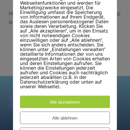
Webseitenfunktionen und werden für
Marketingzwecke eingesetzt. Die
Einwilligung umfasst die Speicherung
Hier bahnt sich etwas Großes an! Unser Shop
von Informationen auf Ihrem Endgerät,
das Auslesen personenbezogener Daten
ist in Arbeit und wird bald veröffentlicht!
sowie deren Verarbeitung. Klicken Sie
auf „Alle akzeptieren“, um in den Einsatz
von nicht notwendigen Cookies
einzuwilligen oder auf „Alle ablehnen“,
wenn Sie sich anders entscheiden. Sie
können unter „Einstellungen verwalten“
detaillierte Informationen der von uns
eingesetzten Arten von Cookies erhalten
und deren Einstellungen aufrufen. Sie
können die Einstellungen jederzeit
aufrufen und Cookies auch nachträglich
jederzeit abwählen (z.B. in der
Datenschutzerklärung oder unten auf
unserer Webseite).
Alle akzeptieren
Alle ablehnen