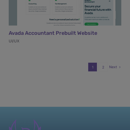
Avada Accountant Prebuilt Website
UI/UX
Next
1
2