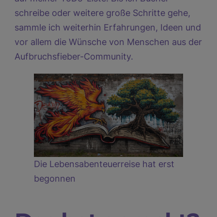
schreibe oder weitere große Schritte gehe,
sammle ich weiterhin Erfahrungen, Ideen und
vor allem die Wünsche von Menschen aus der
Aufbruchsfieber-Community.
Die Lebensabenteuerreise hat erst
begonnen