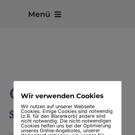
Skip
Menü
to
content
Bereit fürs Lebensabenteuer?
Über mich
Portfolio
Großes kündigt
Blog – Übersicht
Wir verwenden Cookies
sich an
Wir nutzen auf unserer Webseite
Cookies. Einige Cookies sind notwendig
(z.B. für den Warenkorb) andere sind
nicht notwendig. Die nicht-notwendigen
Cookies helfen uns bei der Optimierung
unseres Online-Angebotes, unserer