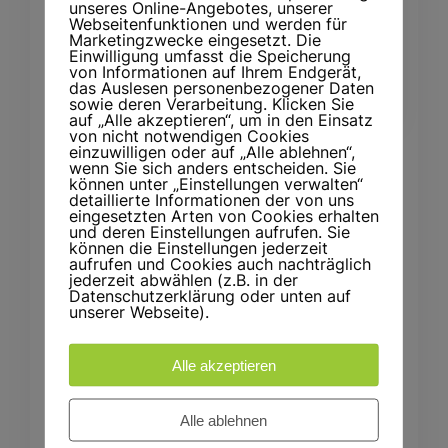
unseres Online-Angebotes, unserer
Webseitenfunktionen und werden für
Marketingzwecke eingesetzt. Die
Einwilligung umfasst die Speicherung
von Informationen auf Ihrem Endgerät,
das Auslesen personenbezogener Daten
sowie deren Verarbeitung. Klicken Sie
auf „Alle akzeptieren“, um in den Einsatz
von nicht notwendigen Cookies
einzuwilligen oder auf „Alle ablehnen“,
wenn Sie sich anders entscheiden. Sie
This is a small
können unter „Einstellungen verwalten“
detaillierte Informationen der von uns
heading
eingesetzten Arten von Cookies erhalten
und deren Einstellungen aufrufen. Sie
können die Einstellungen jederzeit
Vivamus vehicula felis eget lectus
aufrufen und Cookies auch nachträglich
jederzeit abwählen (z.B. in der
laoreet finibus. Pellentesque luctus
Datenschutzerklärung oder unten auf
unserer Webseite).
odio sapien, at suscipit mi
malesuada non. Duis elementum
Alle akzeptieren
cursus auctor. Morbi quis mattis
tortor. Duis quis tortor sed sapien
Alle ablehnen
tincidunt ultrices tempor et ligula.