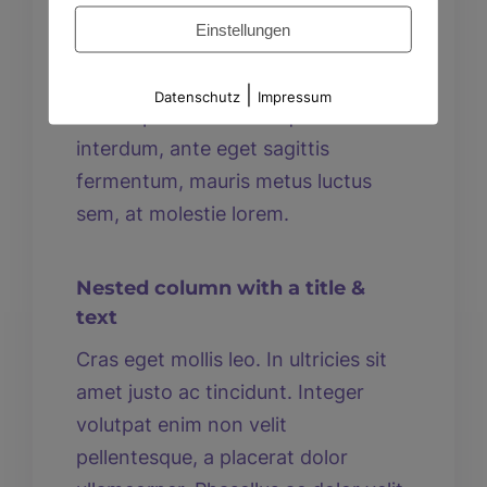
Sed finibus, sem elementum
Einstellungen
tincidunt tempor, ipsum nisi
ullamcorper magna, vel dignissim
|
Datenschutz
Impressum
eros sapien at sem. Aliquam
interdum, ante eget sagittis
fermentum, mauris metus luctus
sem, at molestie lorem.
Nested column with a title &
text
Cras eget mollis leo. In ultricies sit
amet justo ac tincidunt. Integer
volutpat enim non velit
pellentesque, a placerat dolor